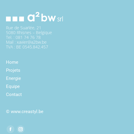
Rue de Suarlée, 21
5080 Rhisnes – Belgique
Tel. : 081 74 76 78
Mail : xavier@a2bw.be
TVA : BE 0545.842.457
Home
Projets
Energie
Equipe
Contact
©
www.creastyl.be