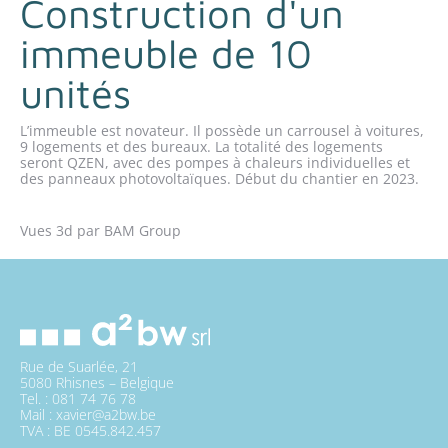
Construction d'un
immeuble de 10
unités
L’immeuble est novateur. Il possède un carrousel à voitures,
9 logements et des bureaux. La totalité des logements
seront QZEN, avec des pompes à chaleurs individuelles et
des panneaux photovoltaïques. Début du chantier en 2023.
Vues 3d par BAM Group
Rue de Suarlée, 21
5080 Rhisnes – Belgique
Tel. : 081 74 76 78
Mail : xavier@a2bw.be
TVA : BE 0545.842.457